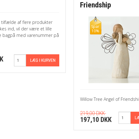
Friendship
 tilfælde af flere produkter
Spar
es ind, vil der være et lille
10%
ke bagpå med varenummer på
KK
Willow Tree Angel of Friendsh
219,00 DKK
197,10 DKK