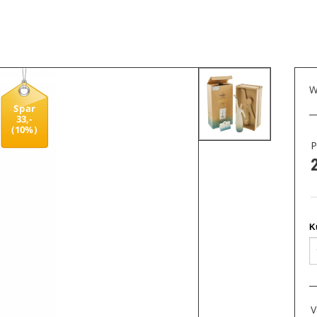
W
Spar
33,-
(10%)
P
V