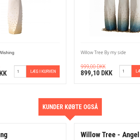
Willow Tree By my side
Wishing
999,00 DKK
K
899,10 DKK
DKK
KUNDER KØBTE OGSÅ
ing
Willow Tree - Angel