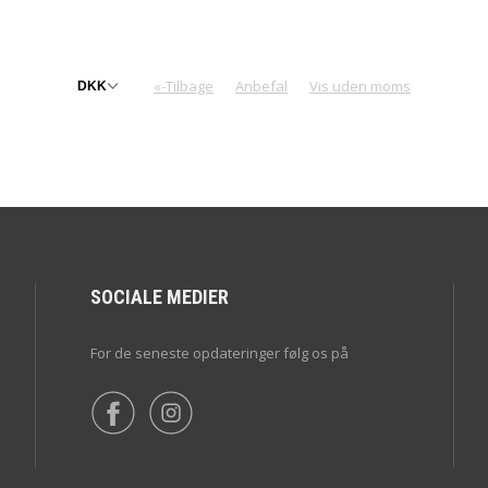
«-Tilbage
Anbefal
Vis uden moms
SOCIALE MEDIER
For de seneste opdateringer følg os på