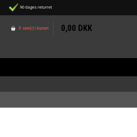
90 dages returret
0,00 DKK
0 vare(r) i kurven