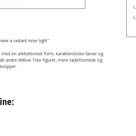
L
L
have a radiant inner light"
t med en arkitektonisk form, karakteristiske farver og
d de andre Willow Tree-figurer, mere søjleformede og
knopper.
ine: