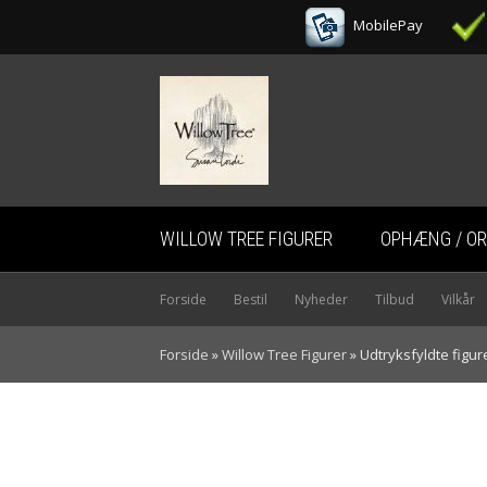
MobilePay
WILLOW TREE FIGURER
OPHÆNG / O
-Familie figurer
Forside
Bestil
Nyheder
Tilbud
Vilkår
-Engle figurer
Forside
»
Willow Tree Figurer
»
Udtryksfyldte figur
-Jubilæum / Bryllup / Fødselsdag
WILLOW TREE - SH
-Blomsterpiger