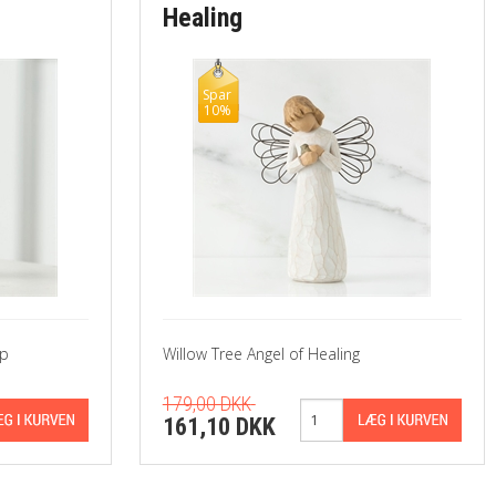
Healing
Spar
10%
ip
Willow Tree Angel of Healing
179,00 DKK
161,10 DKK