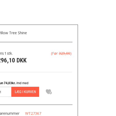
illow Tree Shine
ris
1
stk.
(Før
329,00
)
296,10 DKK
arenummer
WT27367