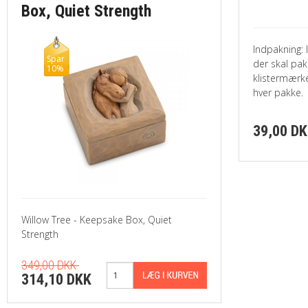
Box, Quiet Strength
Indpakning: I
Spar
der skal pakk
10%
klistermær
hver pakke.
39,00 D
Willow Tree - Keepsake Box, Quiet
Strength
349,00 DKK
314,10 DKK