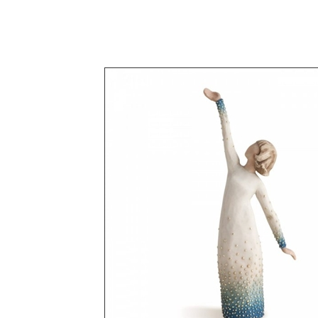
-Udtryksfyldte figurer