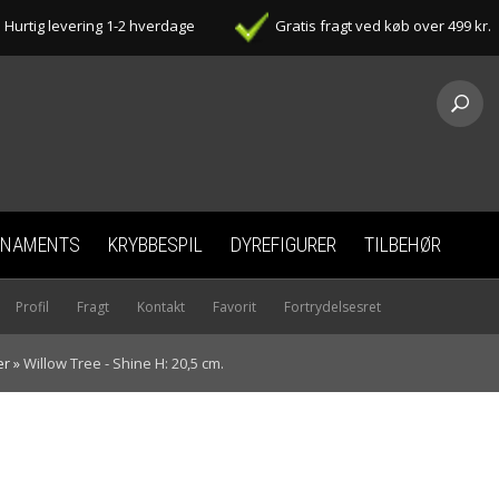
Hurtig levering 1-2 hverdage
Gratis fragt ved køb over 499 kr.
RNAMENTS
KRYBBESPIL
DYREFIGURER
TILBEHØR
Profil
Fragt
Kontakt
Favorit
Fortrydelsesret
er
»
Willow Tree - Shine H: 20,5 cm.
INE H: 20,5 CM.