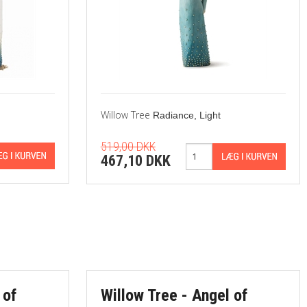
Willow Tree
Radiance, Light
519,00 DKK
467,10 DKK
 of
Willow Tree - Angel of