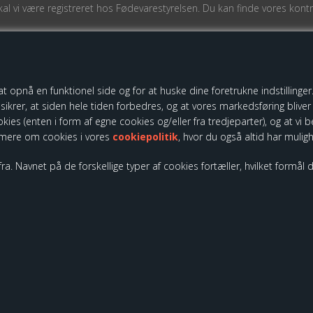
l vi være registreret hos Fødevarestyrelsen. Du kan finde vores kontro
pnå en funktionel side og for at huske dine foretrukne indstillinger. 
ikrer, at siden hele tiden forbedres, og at vores markedsføring bliver r
ookies (enten i form af egne cookies og/eller fra tredjeparter), og at 
 mere om cookies i vores
cookiepolitik
, hvor du også altid har mulig
ra. Navnet på de forskellige typer af cookies fortæller, hvilket formål d
Nyheder
Tilbud
Vilkår
Profil
Fragt
Kontakt
Favor
© Copyright 2026 - Kloch Group ApS - CVR. 45355799.