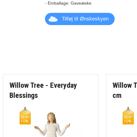
Tilføj til Ønskeskyen
Willow Tree - Everyday
Willow T
Blessings
cm
Spar
Spar
10%
10%