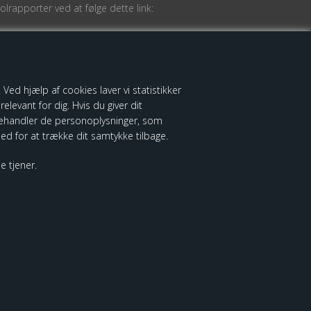
lrapporter ved at følge dette link:
Ved hjælp af cookies laver vi statistikker
elevant for dig. Hvis du giver dit
vi behandler de personoplysninger, som
hed for at trække dit samtykke tilbage.
e tjener.
it
Fortrydelsesret