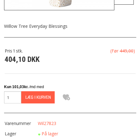
FRAGT
KONTAKT
Willow Tree Everyday Blessings
FAVORIT
Pris
1
stk.
(Før
449,00
)
404,10 DKK
FORTRYDELSESRET
Varenummer
Wil27823
Lager
På lager