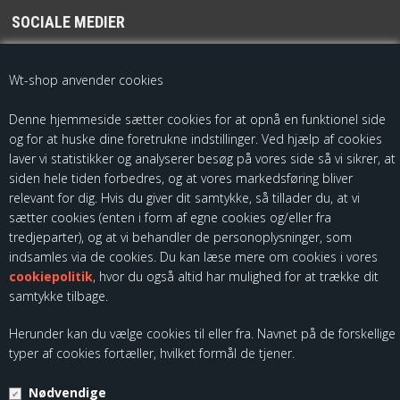
SOCIALE MEDIER
For de seneste opdateringer følg os på
Wt-shop anvender cookies
Denne hjemmeside sætter cookies for at opnå en funktionel side
og for at huske dine foretrukne indstillinger. Ved hjælp af cookies
laver vi statistikker og analyserer besøg på vores side så vi sikrer, at
siden hele tiden forbedres, og at vores markedsføring bliver
relevant for dig. Hvis du giver dit samtykke, så tillader du, at vi
sætter cookies (enten i form af egne cookies og/eller fra
Som importør af fødevarekontaktmaterialer, skal vi være registreret
tredjeparter), og at vi behandler de personoplysninger, som
hos Fødevarestyrelsen. Du kan finde vores kontrolrapporter ved at
indsamles via de cookies. Du kan læse mere om cookies i vores
følge dette link:
cookiepolitik
, hvor du også altid har mulighed for at trække dit
samtykke tilbage.
Herunder kan du vælge cookies til eller fra. Navnet på de forskellige
typer af cookies fortæller, hvilket formål de tjener.
Nødvendige