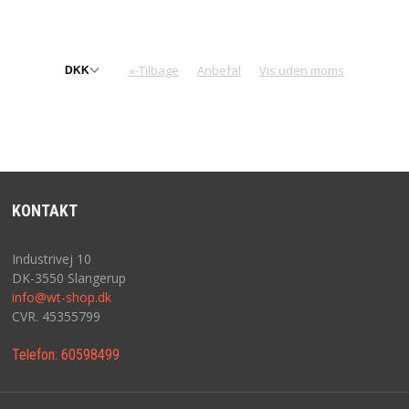
«-Tilbage
Anbefal
Vis uden moms
KONTAKT
Industrivej 10
DK-3550 Slangerup
info@wt-shop.dk
CVR. 45355799
Telefon:
60598499