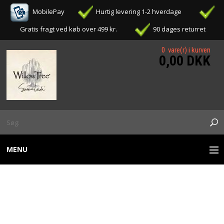
MobilePay
Hurtig levering 1-2 hverdage
Gratis fragt ved køb over 499 kr.
90 dages returret
0 vare(r) i kurven
0,00 DKK
MENU
WILLOW TREE FIGURER
WILLOW TREE -
OPHÆNG / ORNAMENTS