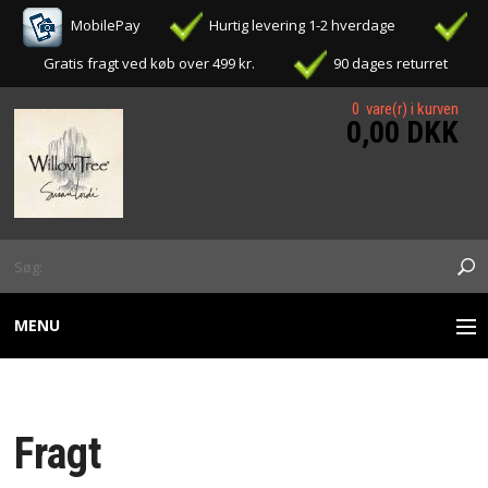
MobilePay
Hurtig levering 1-2 hverdage
Gratis fragt ved køb over 499 kr.
90 dages returret
0 vare(r) i kurven
0,00 DKK
MENU
WILLOW TREE FIGURER
Fragt
OPHÆNG / ORNAMENTS