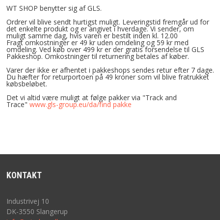
KRYBBESPIL
WT SHOP benytter sig af GLS.
Ordrer vil blive sendt hurtigst muligt. Leveringstid fremgår ud for
det enkelte produkt og er angivet i hverdage. Vi sender, om
DYREFIGURER
muligt samme dag, hvis varen er bestilt inden kl. 12.00
Fragt omkostninger er 49 kr uden omdeling og 59 kr med
omdeling. Ved køb over 499 kr er der gratis forsendelse til GLS
TILBEHØR
Pakkeshop. Omkostninger til returnering betales af køber.
Varer der ikke er afhentet i pakkeshops sendes retur efter 7 dage.
Du hæfter for returportoen på 49 kroner som vil blive fratrukket
FORSIDE
købsbeløbet.
Det vi altid være muligt at følge pakker via "Track and
Trace"
www.gls-group.eu/da/find pakke
BESTIL
NYHEDER
TILBUD
KONTAKT
VILKÅR
Industrivej 10
PROFIL
DK-3550 Slangerup