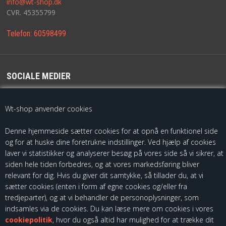
info@wt-shop.dk
CVR. 45355799
FRAGT
Telefon:
60598499
KONTAKT
FAVORIT
SOCIALE MEDIER
FORTRYDELSESRET
For de seneste opdateringer følg os på
Wt-shop anvender cookies
Denne hjemmeside sætter cookies for at opnå en funktionel side
og for at huske dine foretrukne indstillinger. Ved hjælp af cookies
laver vi statistikker og analyserer besøg på vores side så vi sikrer, at
siden hele tiden forbedres, og at vores markedsføring bliver
relevant for dig. Hvis du giver dit samtykke, så tillader du, at vi
sætter cookies (enten i form af egne cookies og/eller fra
Som importør af fødevarekontaktmaterialer, skal vi være registreret
tredjeparter), og at vi behandler de personoplysninger, som
hos Fødevarestyrelsen. Du kan finde vores kontrolrapporter ved at
indsamles via de cookies. Du kan læse mere om cookies i vores
følge dette link:
cookiepolitik
, hvor du også altid har mulighed for at trække dit