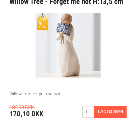
Willow Tree - Forget me not H:13,5 cm
Spar
10%
Willow Tree Forget me not.
189,00 DKK
170,10 DKK