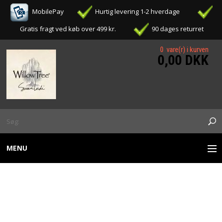
MobilePay
Hurtig levering 1-2 hverdage
Gratis fragt ved køb over 499 kr.
90 dages returret
0 vare(r) i kurven
0,00 DKK
MENU
WILLOW TREE FIGURER
WILLOW TREE -
OPHÆNG / ORNAMENTS