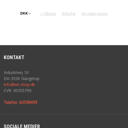
«-Tilbage
Anbefal
Vis uden moms
KONTAKT
Industrivej 10
DK-3550 Slangerup
info@wt-shop.dk
CVR. 45355799
Telefon:
60598499
SOCIALE MEDIER