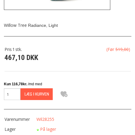
FRAGT
KONTAKT
Willow Tree
Radiance, Light
FAVORIT
Pris
1
stk.
(Før
519,00
)
467,10 DKK
FORTRYDELSESRET
Varenummer
Wil28255
Lager
På lager