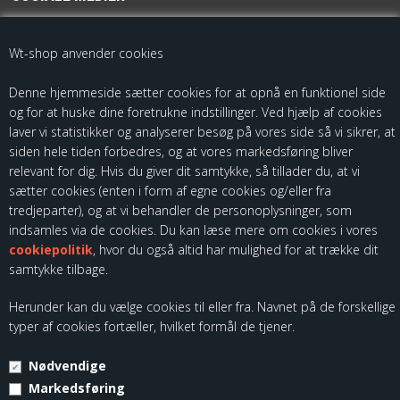
For de seneste opdateringer følg os på
Wt-shop anvender cookies
Denne hjemmeside sætter cookies for at opnå en funktionel side
og for at huske dine foretrukne indstillinger. Ved hjælp af cookies
laver vi statistikker og analyserer besøg på vores side så vi sikrer, at
siden hele tiden forbedres, og at vores markedsføring bliver
relevant for dig. Hvis du giver dit samtykke, så tillader du, at vi
sætter cookies (enten i form af egne cookies og/eller fra
Som importør af fødevarekontaktmaterialer, skal vi være registreret
tredjeparter), og at vi behandler de personoplysninger, som
hos Fødevarestyrelsen. Du kan finde vores kontrolrapporter ved at
indsamles via de cookies. Du kan læse mere om cookies i vores
følge dette link:
cookiepolitik
, hvor du også altid har mulighed for at trække dit
samtykke tilbage.
Herunder kan du vælge cookies til eller fra. Navnet på de forskellige
typer af cookies fortæller, hvilket formål de tjener.
Nødvendige
© Copyright 2026 - Kloch Group ApS - CVR. 45355799.
Markedsføring