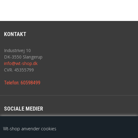
KONTAKT
Industrivej 10
DK-3550 Slangerup
info@wt-shop.dk
CVR. 45355799
Telefon:
60598499
SOCIALE MEDIER
For de seneste opdateringer følg os på
Wt-shop anvender cookies