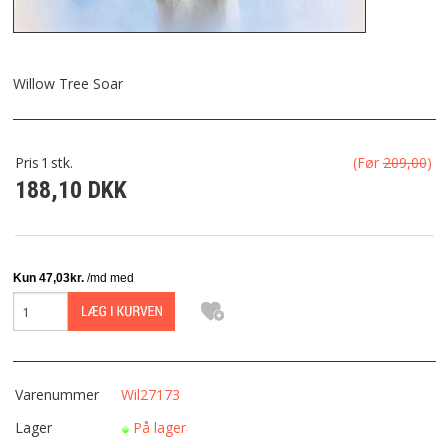
FRAGT
KONTAKT
Willow Tree Soar
FAVORIT
Pris
1
stk.
(Før
209,00
)
188,10 DKK
FORTRYDELSESRET
Varenummer
Wil27173
Lager
På lager