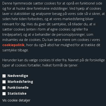
Denne hjemmeside sætter cookies for at opnå en funktionel side
og for at huske dine foretrukne indstillinger. Ved hjælp af cookies
laver vi statistikker og analyserer besøg på vores side så vi sikrer, at
siden hele tiden forbedres, og at vores markedsføring bliver
relevant for dig. Hvis du giver dit samtykke, så tillader du, at vi
sætter cookies (enten i form af egne cookies og/eller fra
Som importør af fødevarekontaktmaterialer, skal vi være registreret
tredjeparter), og at vi behandler de personoplysninger, som
hos Fødevarestyrelsen. Du kan finde vores kontrolrapporter ved at
indsamles via de cookies. Du kan læse mere om cookies i vores
følge dette link:
cookiepolitik
, hvor du også altid har mulighed for at trække dit
samtykke tilbage.
Herunder kan du vælge cookies til eller fra. Navnet på de forskellige
typer af cookies fortæller, hvilket formål de tjener.
Nødvendige
© Copyright 2026 - Kloch Group ApS - CVR. 45355799.
Markedsføring
Funktionelle
Statistiske
Vis cookie detaljer