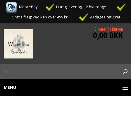
MobilePay
Hurtig levering 1-2 hverdage
Gratis fragt ved køb over 499 kr.
90 dages returret
0 vare(r) i kurven
0,00 DKK
MENU
WILLOW TREE FIGURER
WILLOW TREE - SOAR
OPHÆNG / ORNAMENTS