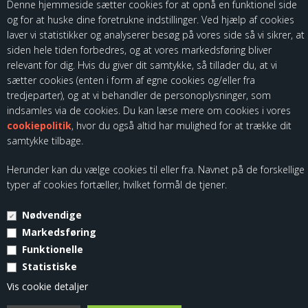
Denne hjemmeside sætter cookies for at opnå en funktionel side
og for at huske dine foretrukne indstillinger. Ved hjælp af cookies
laver vi statistikker og analyserer besøg på vores side så vi sikrer, at
siden hele tiden forbedres, og at vores markedsføring bliver
relevant for dig. Hvis du giver dit samtykke, så tillader du, at vi
sætter cookies (enten i form af egne cookies og/eller fra
Som importør af fødevarekontaktmaterialer, skal vi være registreret
tredjeparter), og at vi behandler de personoplysninger, som
hos Fødevarestyrelsen. Du kan finde vores kontrolrapporter ved at
indsamles via de cookies. Du kan læse mere om cookies i vores
følge dette link:
cookiepolitik
, hvor du også altid har mulighed for at trække dit
samtykke tilbage.
Herunder kan du vælge cookies til eller fra. Navnet på de forskellige
typer af cookies fortæller, hvilket formål de tjener.
Nødvendige
© Copyright 2026 - Kloch Group ApS - CVR. 45355799.
Markedsføring
Funktionelle
Statistiske
Vis cookie detaljer