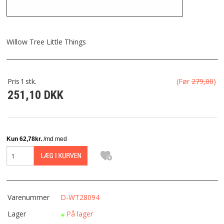
FRAGT
KONTAKT
Willow Tree Little Things
FAVORIT
Pris
1
stk.
(Før
279,00
)
251,10 DKK
FORTRYDELSESRET
Varenummer
D-WT28094
Lager
På lager