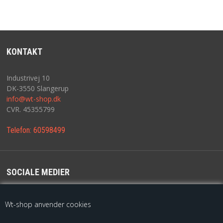
KONTAKT
Industrivej 10
DK-3550 Slangerup
info@wt-shop.dk
CVR. 45355799
Telefon:
60598499
SOCIALE MEDIER
For de seneste opdateringer følg os på
Wt-shop anvender cookies