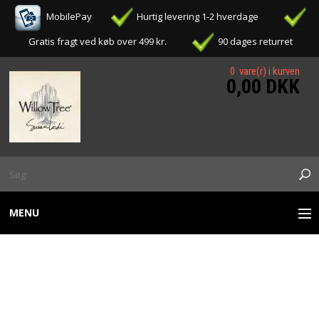
MobilePay
Hurtig levering 1-2 hverdage
Gratis fragt ved køb over 499 kr.
90 dages returret
0 vare(r) i kurven
0,00 DKK
MENU
WILLOW TREE FIGURER
WILLOW TREE - LITTLE
OPHÆNG / ORNAMENTS