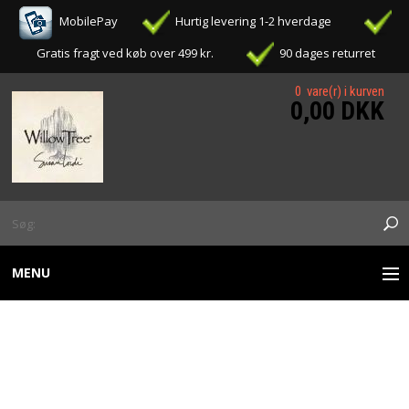
MobilePay
Hurtig levering 1-2 hverdage
Gratis fragt ved køb over 499 kr.
90 dages returret
0 vare(r) i kurven
0,00 DKK
MENU
WILLOW TREE FIGURER
WILLOW TREE - PROMISE
OPHÆNG / ORNAMENTS