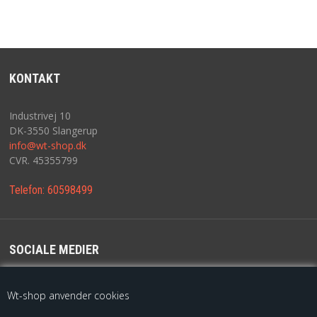
KONTAKT
Industrivej 10
DK-3550 Slangerup
info@wt-shop.dk
CVR. 45355799
Telefon:
60598499
SOCIALE MEDIER
For de seneste opdateringer følg os på
Wt-shop anvender cookies