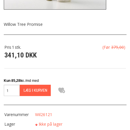
FRAGT
KONTAKT
Willow Tree Promise
FAVORIT
Pris
1
stk.
(Før
379,00
)
341,10 DKK
FORTRYDELSESRET
Varenummer
Wil26121
Lager
Ikke på lager