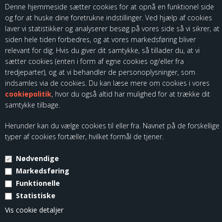
Denne hjemmeside sætter cookies for at opnå en funktionel side
og for at huske dine foretrukne indstillinger. Ved hjælp af cookies
laver vi statistikker og analyserer besøg på vores side så vi sikrer, at
siden hele tiden forbedres, og at vores markedsføring bliver
relevant for dig. Hvis du giver dit samtykke, så tillader du, at vi
sætter cookies (enten i form af egne cookies og/eller fra
Som importør af fødevarekontaktmaterialer, skal vi være registreret
tredjeparter), og at vi behandler de personoplysninger, som
hos Fødevarestyrelsen. Du kan finde vores kontrolrapporter ved at
indsamles via de cookies. Du kan læse mere om cookies i vores
følge dette link:
cookiepolitik
, hvor du også altid har mulighed for at trække dit
samtykke tilbage.
Herunder kan du vælge cookies til eller fra. Navnet på de forskellige
typer af cookies fortæller, hvilket formål de tjener.
Nødvendige
© Copyright 2026 - Kloch Group ApS - CVR. 45355799.
Markedsføring
Funktionelle
Statistiske
Vis cookie detaljer