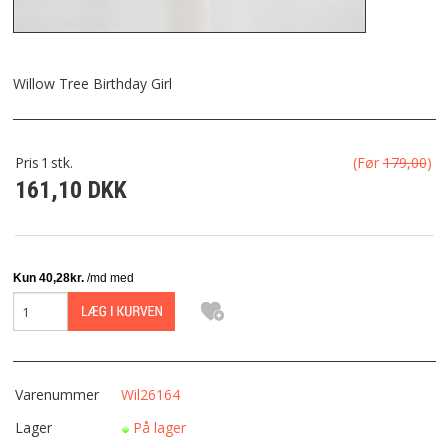
FRAGT
KONTAKT
Willow Tree Birthday Girl
FAVORIT
Pris
1
stk.
(Før
179,00
)
161,10 DKK
FORTRYDELSESRET
Varenummer
Wil26164
Lager
På lager