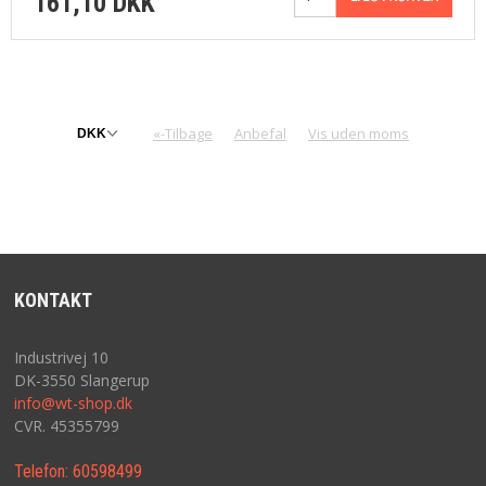
161,10 DKK
«-Tilbage
Anbefal
Vis uden moms
KONTAKT
Industrivej 10
DK-3550 Slangerup
info@wt-shop.dk
CVR. 45355799
Telefon:
60598499