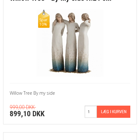
Spar
10%
Willow Tree By my side
999,00 DKK
899,10 DKK