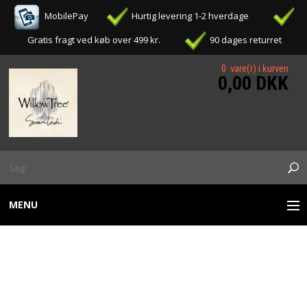
MobilePay
Hurtig levering 1-2 hverdage
Gratis fragt ved køb over 499 kr.
90 dages returret
0 vare(r) i kurven
0,00 DKK
MENU
WILLOW TREE FIGURER
WILLOW TREE - BIRTHDAY
OPHÆNG / ORNAMENTS