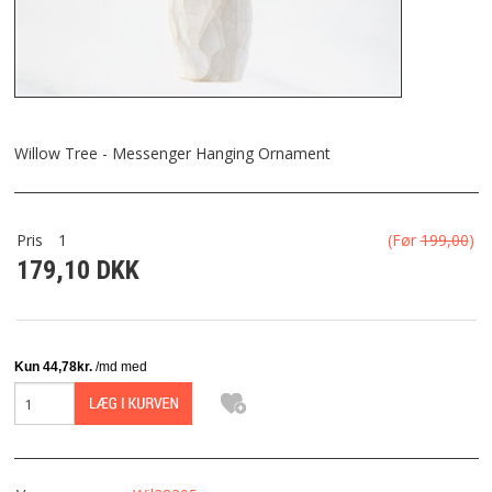
FRAGT
KONTAKT
FAVORIT
Willow Tree - Messenger Hanging Ornament
FORTRYDELSESRET
Pris
1
(Før
199,00
)
179,10 DKK