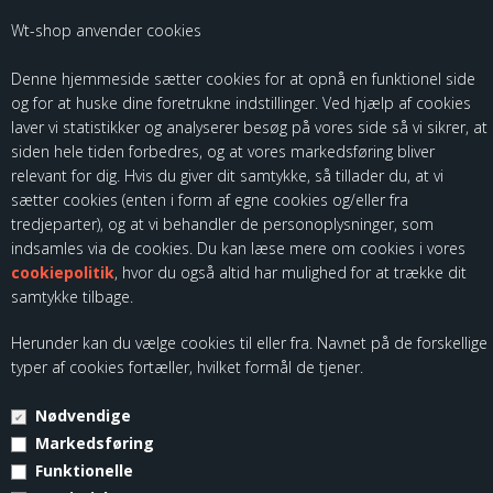
For de seneste opdateringer følg os på
Wt-shop anvender cookies
Denne hjemmeside sætter cookies for at opnå en funktionel side
og for at huske dine foretrukne indstillinger. Ved hjælp af cookies
laver vi statistikker og analyserer besøg på vores side så vi sikrer, at
siden hele tiden forbedres, og at vores markedsføring bliver
relevant for dig. Hvis du giver dit samtykke, så tillader du, at vi
sætter cookies (enten i form af egne cookies og/eller fra
Som importør af fødevarekontaktmaterialer, skal vi være registreret
tredjeparter), og at vi behandler de personoplysninger, som
hos Fødevarestyrelsen. Du kan finde vores kontrolrapporter ved at
indsamles via de cookies. Du kan læse mere om cookies i vores
følge dette link:
cookiepolitik
, hvor du også altid har mulighed for at trække dit
samtykke tilbage.
Herunder kan du vælge cookies til eller fra. Navnet på de forskellige
typer af cookies fortæller, hvilket formål de tjener.
Nødvendige
© Copyright 2026 - Kloch Group ApS - CVR. 45355799.
Markedsføring
Funktionelle