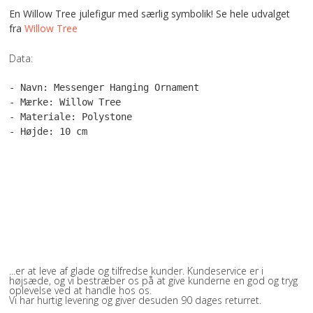
En Willow Tree julefigur med særlig symbolik! Se hele udvalget
fra
Willow Tree
Data:
- Navn: Messenger Hanging Ornament

- Mærke: Willow Tree

- Materiale: Polystone

- Højde: 10 cm
VORES ØNSKE
...er at leve af glade og tilfredse kunder. Kundeservice er i
højsæde, og vi bestræber os på at give kunderne en god og tryg
oplevelse ved at handle hos os.
Vi har hurtig levering og giver desuden 90 dages returret.