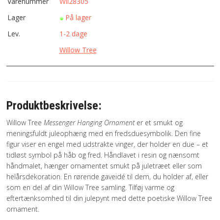
Varenummer
Wil28305
Lager
På lager
Lev.
1-2 dage
Willow Tree
Produktbeskrivelse:
Willow Tree
Messenger Hanging Ornament
er et smukt og
meningsfuldt juleophæng med en fredsduesymbolik. Den fine
figur viser en engel med udstrakte vinger, der holder en due – et
tidløst symbol på håb og fred. Håndlavet i resin og nænsomt
håndmalet, hænger ornamentet smukt på juletræet eller som
helårsdekoration. En rørende gaveidé til dem, du holder af, eller
som en del af din Willow Tree samling. Tilføj varme og
eftertænksomhed til din julepynt med dette poetiske Willow Tree
ornament.