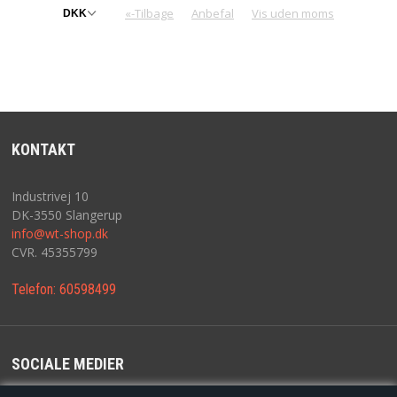
«-Tilbage
Anbefal
Vis uden moms
KONTAKT
Industrivej 10
DK-3550 Slangerup
info@wt-shop.dk
CVR. 45355799
Telefon:
60598499
SOCIALE MEDIER