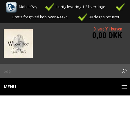
MobilePay
Hurtig levering 1-2 hverdage
Gratis fragt ved køb over 499 kr.
90 dages returret
0 vare(r) i kurven
0,00 DKK
MENU
WILLOW TREE FIGURER
WILLOW TREE -
OPHÆNG / ORNAMENTS