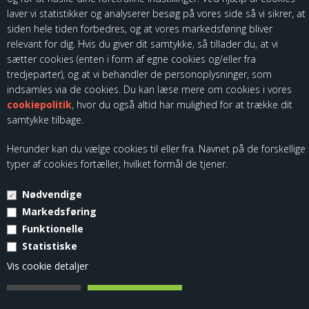
laver vi statistikker og analyserer besøg på vores side så vi sikrer, at
siden hele tiden forbedres, og at vores markedsføring bliver
relevant for dig. Hvis du giver dit samtykke, så tillader du, at vi
sætter cookies (enten i form af egne cookies og/eller fra
Som importør af fødevarekontaktmaterialer, skal vi være registreret
tredjeparter), og at vi behandler de personoplysninger, som
hos Fødevarestyrelsen. Du kan finde vores kontrolrapporter ved at
indsamles via de cookies. Du kan læse mere om cookies i vores
følge dette link:
cookiepolitik
, hvor du også altid har mulighed for at trække dit
samtykke tilbage.
Herunder kan du vælge cookies til eller fra. Navnet på de forskellige
typer af cookies fortæller, hvilket formål de tjener.
Nødvendige
© Copyright 2026 - Kloch Group ApS - CVR. 45355799.
Markedsføring
Funktionelle
Statistiske
Vis cookie detaljer