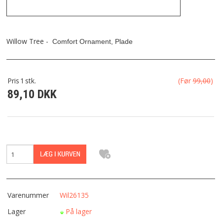
FRAGT
KONTAKT
Willow Tree -
Comfort Ornament, Plade
FAVORIT
Pris
1
stk.
(Før
99,00
)
89,10 DKK
FORTRYDELSESRET
Varenummer
Wil26135
Lager
På lager