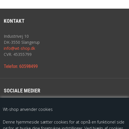
KONTAKT
Industrivej 10
DK-3550 Slangerup
info@wt-shop.dk
CVR. 45355799
Telefon:
60598499
SOCIALE MEDIER
For de seneste opdateringer følg os på
Wt-shop anvender cookies
Denne hjemmeside sætter cookies for at opnå en funktionel side
og for at huske dine foretrukne indstillinger. Ved hjælp af cookies