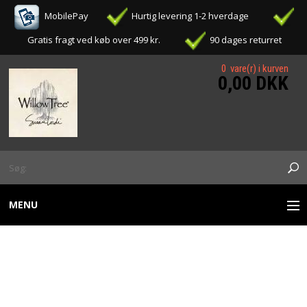
MobilePay
Hurtig levering 1-2 hverdage
Gratis fragt ved køb over 499 kr.
90 dages returret
0 vare(r) i kurven
0,00 DKK
MENU
WILLOW TREE FIGURER
WILLOW TREE - COMFORT
OPHÆNG / ORNAMENTS