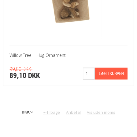
Willow Tree - Hug Ornament
99,00 DKK
89,10 DKK
«-Tilbage
Anbefal
Vis uden moms