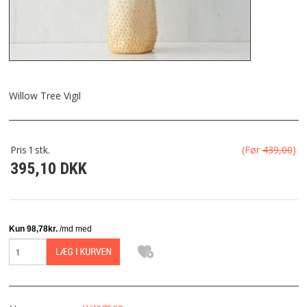
FRAGT
KONTAKT
FAVORIT
Willow Tree Vigil
FORTRYDELSESRET
Pris
1
stk.
(Før
439,00
)
395,10 DKK