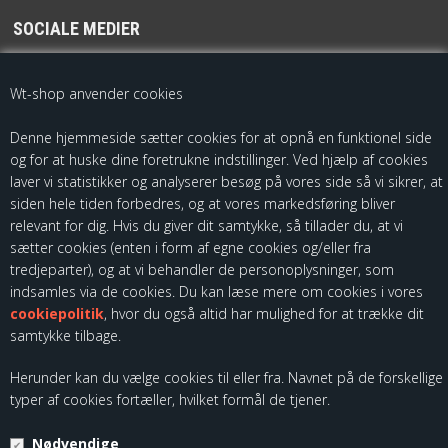
SOCIALE MEDIER
For de seneste opdateringer følg os på
Wt-shop anvender cookies
Denne hjemmeside sætter cookies for at opnå en funktionel side
og for at huske dine foretrukne indstillinger. Ved hjælp af cookies
laver vi statistikker og analyserer besøg på vores side så vi sikrer, at
siden hele tiden forbedres, og at vores markedsføring bliver
relevant for dig. Hvis du giver dit samtykke, så tillader du, at vi
sætter cookies (enten i form af egne cookies og/eller fra
Som importør af fødevarekontaktmaterialer, skal vi være registreret
tredjeparter), og at vi behandler de personoplysninger, som
hos Fødevarestyrelsen. Du kan finde vores kontrolrapporter ved at
indsamles via de cookies. Du kan læse mere om cookies i vores
følge dette link:
cookiepolitik
, hvor du også altid har mulighed for at trække dit
samtykke tilbage.
Herunder kan du vælge cookies til eller fra. Navnet på de forskellige
typer af cookies fortæller, hvilket formål de tjener.
Nødvendige