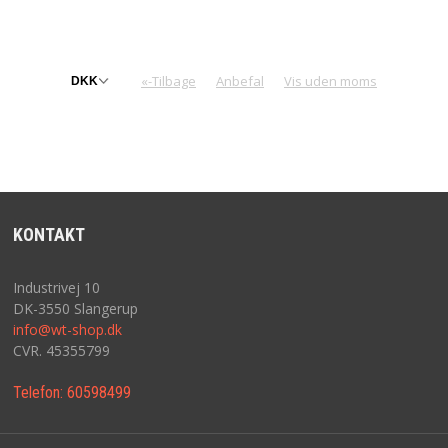
«-Tilbage
Anbefal
Vis uden moms
KONTAKT
Industrivej 10
DK-3550 Slangerup
info@wt-shop.dk
CVR. 45355799
Telefon:
60598499