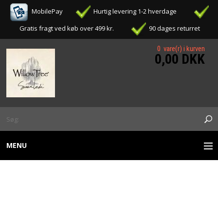
MobilePay
Hurtig levering 1-2 hverdage
Gratis fragt ved køb over 499 kr.
90 dages returret
0 vare(r) i kurven
0,00 DKK
MENU
WILLOW TREE FIGURER
WILLOW TREE - VIGIL,
OPHÆNG / ORNAMENTS