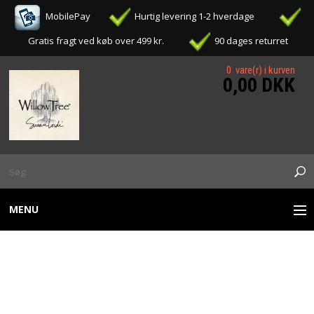
MobilePay
Hurtig levering 1-2 hverdage
Gratis fragt ved køb over 499 kr.
90 dages returret
0 vare(r) i kurven
0,00 DKK
MENU
WILLOW TREE FIGURER
WILLOW TREE -
OPHÆNG / ORNAMENTS