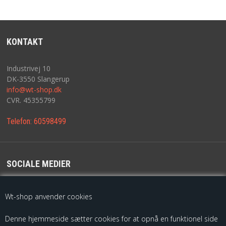
KONTAKT
Industrivej 10
DK-3550 Slangerup
info@wt-shop.dk
CVR. 45355799
Telefon:
60598499
SOCIALE MEDIER
For de seneste opdateringer følg os på
Wt-shop anvender cookies
Denne hjemmeside sætter cookies for at opnå en funktionel side