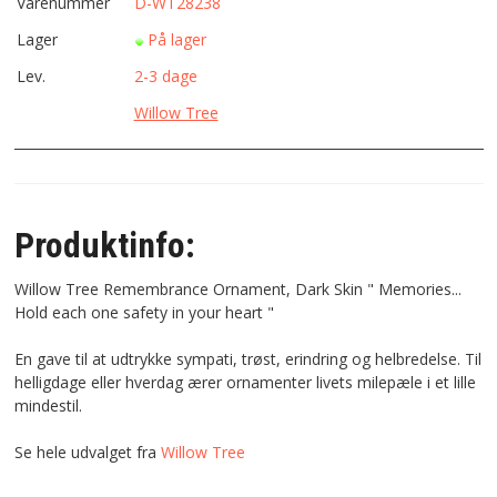
Varenummer
D-WT28238
Lager
På lager
Lev.
2-3 dage
Willow Tree
Produktinfo:
Willow Tree Remembrance Ornament, Dark Skin " Memories...
Hold each one safety in your heart "
En gave til at udtrykke sympati, trøst, erindring og helbredelse. Til
helligdage eller hverdag ærer ornamenter livets milepæle i et lille
mindestil.
Se hele udvalget fra
Willow Tree