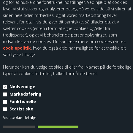
og for at huske dine foretrukne indstillinger. Ved hjælp af cookies
laver vi statistikker og analyserer besøg på vores side så vi sikrer, at
siden hele tiden forbedres, og at vores markedsføring bliver
relevant for dig. Hvis du giver dit samtykke, så tillader du, at vi
sætter cookies (enten i form af egne cookies og/eller fra
Som importør af fødevarekontaktmaterialer, skal vi være registreret
tredjeparter), og at vi behandler de personoplysninger, som
hos Fødevarestyrelsen. Du kan finde vores kontrolrapporter ved at
indsamles via de cookies. Du kan læse mere om cookies i vores
følge dette link:
cookiepolitik
, hvor du også altid har mulighed for at trække dit
samtykke tilbage.
Herunder kan du vælge cookies til eller fra. Navnet på de forskellige
typer af cookies fortæller, hvilket formål de tjener.
Nødvendige
© Copyright 2026 - Kloch Group ApS - CVR. 45355799.
Markedsføring
Funktionelle
Statistiske
Vis cookie detaljer