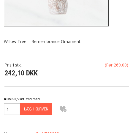
FRAGT
KONTAKT
FAVORIT
Willow Tree - Remembrance Ornament
FORTRYDELSESRET
Pris
1
stk.
(Før
269,00
)
242,10 DKK