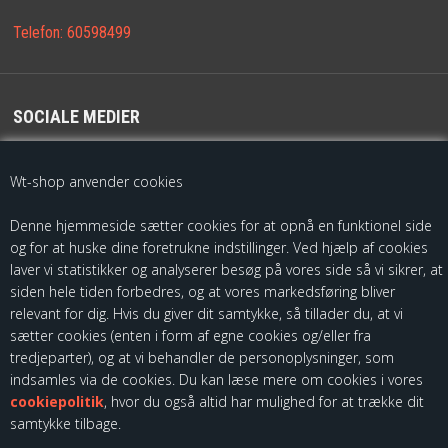
Telefon:
60598499
SOCIALE MEDIER
For de seneste opdateringer følg os på
Wt-shop anvender cookies
Denne hjemmeside sætter cookies for at opnå en funktionel side
og for at huske dine foretrukne indstillinger. Ved hjælp af cookies
laver vi statistikker og analyserer besøg på vores side så vi sikrer, at
siden hele tiden forbedres, og at vores markedsføring bliver
relevant for dig. Hvis du giver dit samtykke, så tillader du, at vi
sætter cookies (enten i form af egne cookies og/eller fra
Som importør af fødevarekontaktmaterialer, skal vi være registreret
tredjeparter), og at vi behandler de personoplysninger, som
hos Fødevarestyrelsen. Du kan finde vores kontrolrapporter ved at
indsamles via de cookies. Du kan læse mere om cookies i vores
følge dette link:
cookiepolitik
, hvor du også altid har mulighed for at trække dit
samtykke tilbage.