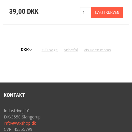
39,00 DKK
«-Tilbage
Anbefal
Vis uden moms
KONTAKT
Industrivej 10
DK-3550 Slangerup
info@wt-shop.dk
CVR. 45355799