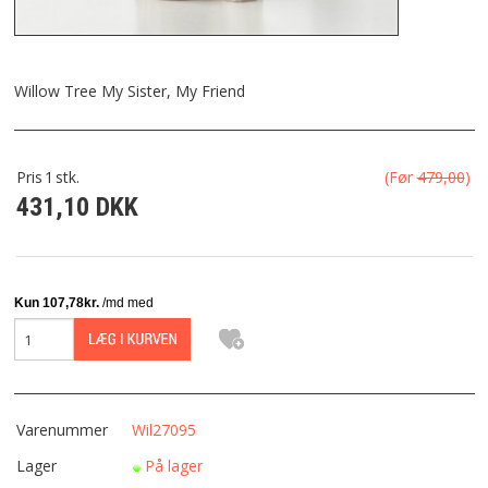
FRAGT
KONTAKT
Willow Tree My Sister, My Friend
FAVORIT
Pris
1
stk.
(Før
479,00
)
431,10 DKK
FORTRYDELSESRET
Varenummer
Wil27095
Lager
På lager