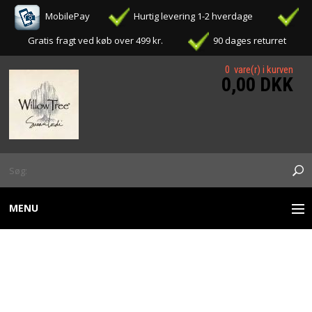
MobilePay
Hurtig levering 1-2 hverdage
Gratis fragt ved køb over 499 kr.
90 dages returret
0 vare(r) i kurven
0,00 DKK
MENU
WILLOW TREE FIGURER
WILLOW TREE - MY
OPHÆNG / ORNAMENTS