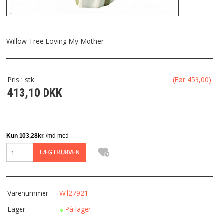
FRAGT
KONTAKT
Willow Tree Loving My Mother
FAVORIT
Pris
1
stk.
(Før
459,00
)
413,10 DKK
FORTRYDELSESRET
Varenummer
Wil27921
Lager
På lager