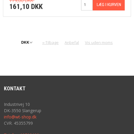
179,00 DKK
161,10 DKK
«-Tilbage
Anbefal
Vis uden moms
KONTAKT
Industrivej 10
DK-3550 Slangerup
info@wt-shop.dk
CVR. 45355799