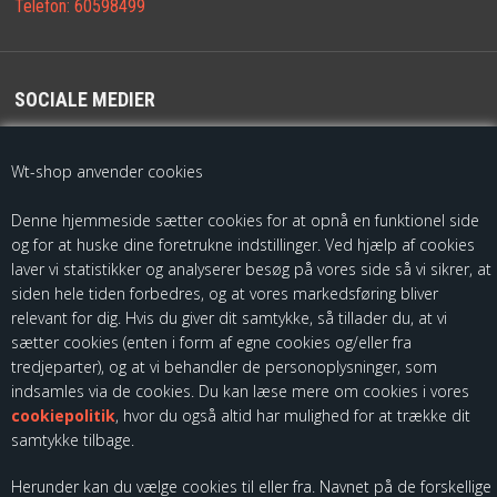
Telefon:
60598499
SOCIALE MEDIER
For de seneste opdateringer følg os på
Wt-shop anvender cookies
Denne hjemmeside sætter cookies for at opnå en funktionel side
og for at huske dine foretrukne indstillinger. Ved hjælp af cookies
laver vi statistikker og analyserer besøg på vores side så vi sikrer, at
siden hele tiden forbedres, og at vores markedsføring bliver
relevant for dig. Hvis du giver dit samtykke, så tillader du, at vi
sætter cookies (enten i form af egne cookies og/eller fra
Som importør af fødevarekontaktmaterialer, skal vi være registreret
tredjeparter), og at vi behandler de personoplysninger, som
hos Fødevarestyrelsen. Du kan finde vores kontrolrapporter ved at
indsamles via de cookies. Du kan læse mere om cookies i vores
følge dette link:
cookiepolitik
, hvor du også altid har mulighed for at trække dit
samtykke tilbage.
Herunder kan du vælge cookies til eller fra. Navnet på de forskellige