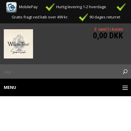
MobilePay
Hurtig levering 1-2 hverdage
Gratis fragt ved køb over 499 kr.
90 dages returret
0 vare(r) i kurven
0,00 DKK
MENU
WILLOW TREE FIGURER
WILLOW TREE - LOVING
OPHÆNG / ORNAMENTS