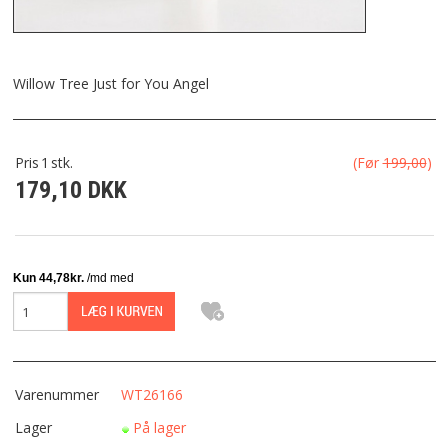
FRAGT
KONTAKT
Willow Tree Just for You Angel
FAVORIT
Pris
1
stk.
(Før
199,00
)
179,10 DKK
FORTRYDELSESRET
Varenummer
WT26166
Lager
På lager