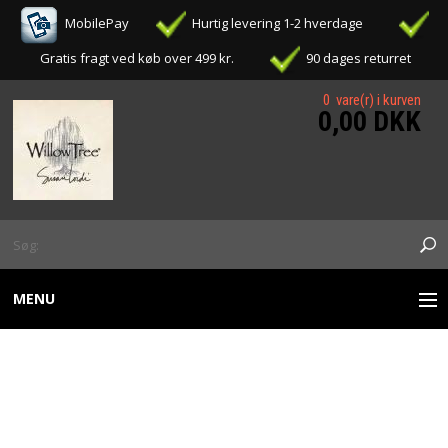
MobilePay
Hurtig levering 1-2 hverdage
Gratis fragt ved køb over 499 kr.
90 dages returret
0 vare(r) i kurven
0,00 DKK
MENU
WILLOW TREE FIGURER
WILLOW TREE - JUST FOR
OPHÆNG / ORNAMENTS