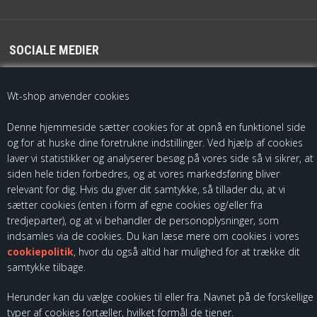
SOCIALE MEDIER
For de seneste opdateringer følg os på
Wt-shop anvender cookies
Denne hjemmeside sætter cookies for at opnå en funktionel side
og for at huske dine foretrukne indstillinger. Ved hjælp af cookies
laver vi statistikker og analyserer besøg på vores side så vi sikrer, at
siden hele tiden forbedres, og at vores markedsføring bliver
relevant for dig. Hvis du giver dit samtykke, så tillader du, at vi
sætter cookies (enten i form af egne cookies og/eller fra
Som importør af fødevarekontaktmaterialer, skal vi være registreret
tredjeparter), og at vi behandler de personoplysninger, som
hos Fødevarestyrelsen. Du kan finde vores kontrolrapporter ved at
indsamles via de cookies. Du kan læse mere om cookies i vores
følge dette link:
cookiepolitik
, hvor du også altid har mulighed for at trække dit
samtykke tilbage.
Herunder kan du vælge cookies til eller fra. Navnet på de forskellige
typer af cookies fortæller, hvilket formål de tjener.