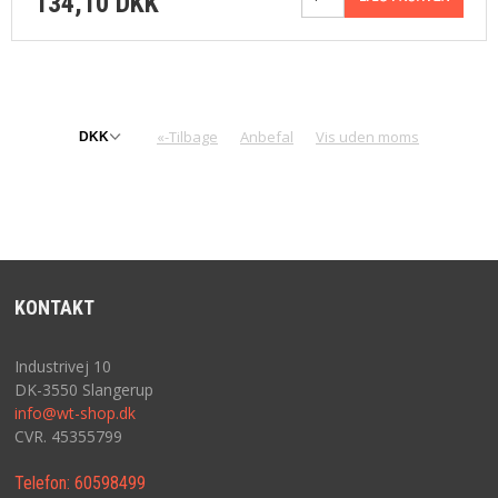
134,10 DKK
«-Tilbage
Anbefal
Vis uden moms
KONTAKT
Industrivej 10
DK-3550 Slangerup
info@wt-shop.dk
CVR. 45355799
Telefon:
60598499