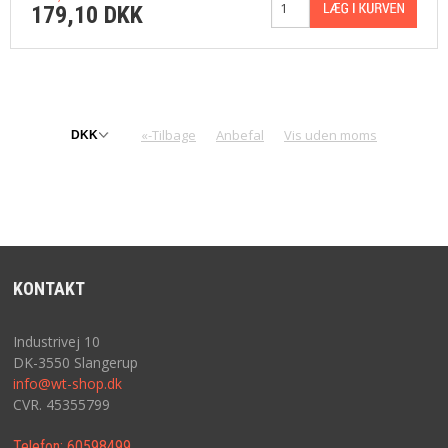
179,10 DKK
«-Tilbage
Anbefal
Vis uden moms
KONTAKT
Industrivej 10
DK-3550 Slangerup
info@wt-shop.dk
CVR. 45355799
Telefon:
60598499