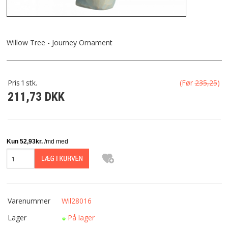
FRAGT
KONTAKT
Willow Tree - Journey Ornament
FAVORIT
Pris
1
stk.
(Før
235,25
)
211,73 DKK
FORTRYDELSESRET
Varenummer
Wil28016
Lager
På lager