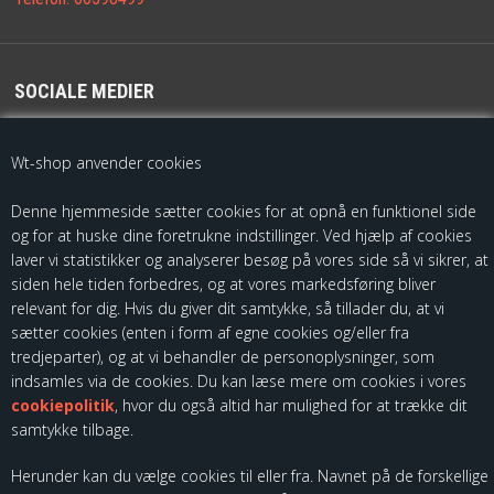
SOCIALE MEDIER
For de seneste opdateringer følg os på
Wt-shop anvender cookies
Denne hjemmeside sætter cookies for at opnå en funktionel side
og for at huske dine foretrukne indstillinger. Ved hjælp af cookies
laver vi statistikker og analyserer besøg på vores side så vi sikrer, at
siden hele tiden forbedres, og at vores markedsføring bliver
relevant for dig. Hvis du giver dit samtykke, så tillader du, at vi
sætter cookies (enten i form af egne cookies og/eller fra
Som importør af fødevarekontaktmaterialer, skal vi være registreret
tredjeparter), og at vi behandler de personoplysninger, som
hos Fødevarestyrelsen. Du kan finde vores kontrolrapporter ved at
indsamles via de cookies. Du kan læse mere om cookies i vores
følge dette link:
cookiepolitik
, hvor du også altid har mulighed for at trække dit
samtykke tilbage.
Herunder kan du vælge cookies til eller fra. Navnet på de forskellige