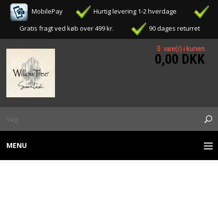
MobilePay
Hurtig levering 1-2 hverdage
Gratis fragt ved køb over 499 kr.
90 dages returret
0 vare(r) i kurven
0,00 DKK
MENU
WILLOW TREE FIGURER
WILLOW TREE - JOURNEY
OPHÆNG / ORNAMENTS