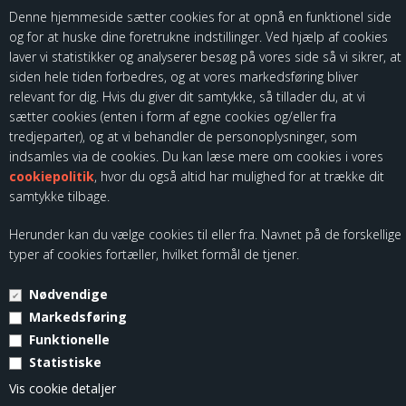
Denne hjemmeside sætter cookies for at opnå en funktionel side
og for at huske dine foretrukne indstillinger. Ved hjælp af cookies
laver vi statistikker og analyserer besøg på vores side så vi sikrer, at
siden hele tiden forbedres, og at vores markedsføring bliver
relevant for dig. Hvis du giver dit samtykke, så tillader du, at vi
sætter cookies (enten i form af egne cookies og/eller fra
Som importør af fødevarekontaktmaterialer, skal vi være registreret
tredjeparter), og at vi behandler de personoplysninger, som
hos Fødevarestyrelsen. Du kan finde vores kontrolrapporter ved at
indsamles via de cookies. Du kan læse mere om cookies i vores
følge dette link:
cookiepolitik
, hvor du også altid har mulighed for at trække dit
samtykke tilbage.
Herunder kan du vælge cookies til eller fra. Navnet på de forskellige
typer af cookies fortæller, hvilket formål de tjener.
Nødvendige
© Copyright 2026 - Kloch Group ApS - CVR. 45355799.
Markedsføring
Funktionelle
Statistiske
Vis cookie detaljer