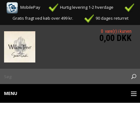
MobilePay
Hurtig levering 1-2 hverdage
Gratis fragt ved køb over 499 kr.
90 dages returret
0 vare(r) i kurven
0,00 DKK
MENU
WILLOW TREE FIGURER
WILLOW TREE -
OPHÆNG / ORNAMENTS