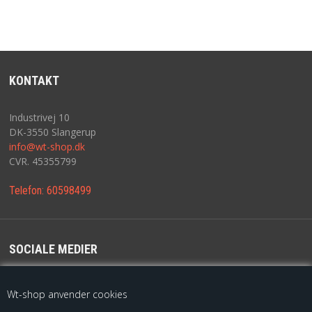
KONTAKT
Industrivej 10
DK-3550 Slangerup
info@wt-shop.dk
CVR. 45355799
Telefon:
60598499
SOCIALE MEDIER
For de seneste opdateringer følg os på
Wt-shop anvender cookies