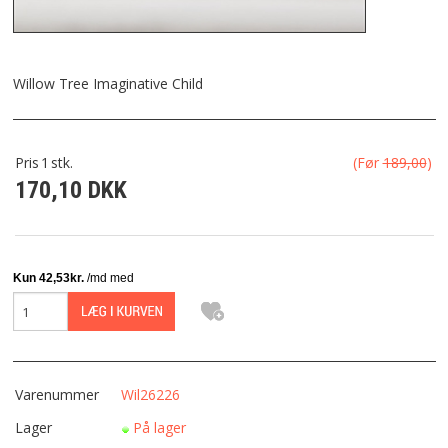
FRAGT
KONTAKT
Willow Tree Imaginative Child
FAVORIT
Pris
1
stk.
(Før
189,00
)
170,10 DKK
FORTRYDELSESRET
Varenummer
Wil26226
Lager
På lager