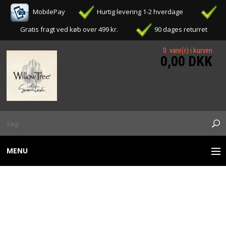
MobilePay
Hurtig levering 1-2 hverdage
Gratis fragt ved køb over 499 kr.
90 dages returret
0 vare(r) i kurven
0,00 DKK
MENU
WILLOW TREE FIGURER
WILLOW TREE -
OPHÆNG / ORNAMENTS