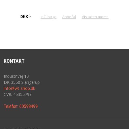
«-Tilbage
Anbefal
Vis uden moms
KONTAKT
Industrivej 10
DK-3550 Slangerup
info@wt-shop.dk
CVR. 45355799
Telefon:
60598499