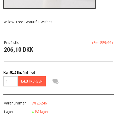
FRAGT
KONTAKT
Willow Tree Beautiful Wishes
FAVORIT
Pris
1
stk.
(Før
229,00
)
206,10 DKK
FORTRYDELSESRET
Varenummer
Wil26246
Lager
På lager