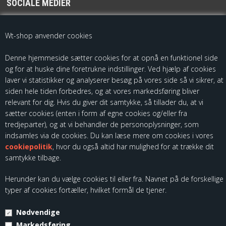
SOCIALE MEDIER
For de seneste opdateringer følg os på
Wt-shop anvender cookies
Denne hjemmeside sætter cookies for at opnå en funktionel side
og for at huske dine foretrukne indstillinger. Ved hjælp af cookies
laver vi statistikker og analyserer besøg på vores side så vi sikrer, at
siden hele tiden forbedres, og at vores markedsføring bliver
relevant for dig. Hvis du giver dit samtykke, så tillader du, at vi
sætter cookies (enten i form af egne cookies og/eller fra
Som importør af fødevarekontaktmaterialer, skal vi være registreret
tredjeparter), og at vi behandler de personoplysninger, som
hos Fødevarestyrelsen. Du kan finde vores kontrolrapporter ved at
indsamles via de cookies. Du kan læse mere om cookies i vores
følge dette link:
cookiepolitik
, hvor du også altid har mulighed for at trække dit
samtykke tilbage.
Herunder kan du vælge cookies til eller fra. Navnet på de forskellige
typer af cookies fortæller, hvilket formål de tjener.
Nødvendige
© Copyright 2026 - Kloch Group ApS - CVR. 45355799.
Markedsføring