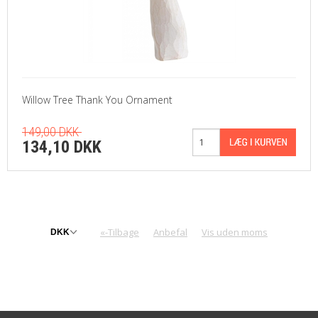
Willow Tree Thank You Ornament
149,00 DKK
134,10 DKK
«-Tilbage
Anbefal
Vis uden moms