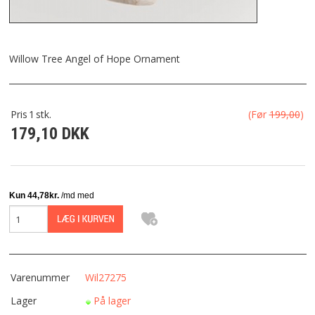
FRAGT
KONTAKT
Willow Tree Angel of Hope Ornament
FAVORIT
Pris
1
stk.
(Før
199,00
)
179,10 DKK
FORTRYDELSESRET
Varenummer
Wil27275
Lager
På lager