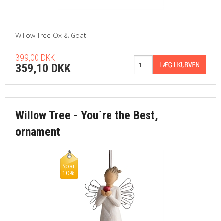
Willow Tree Ox & Goat
399,00 DKK
359,10 DKK
Willow Tree - You`re the Best,
ornament
Spar
10%