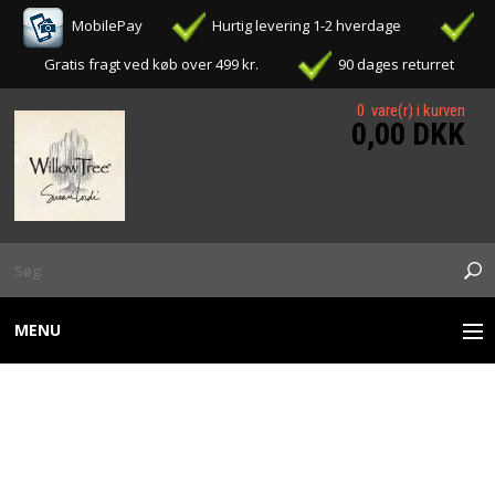
MobilePay
Hurtig levering 1-2 hverdage
Gratis fragt ved køb over 499 kr.
90 dages returret
0 vare(r) i kurven
0,00 DKK
MENU
WILLOW TREE FIGURER
WILLOW TREE - ANGEL OF
OPHÆNG / ORNAMENTS