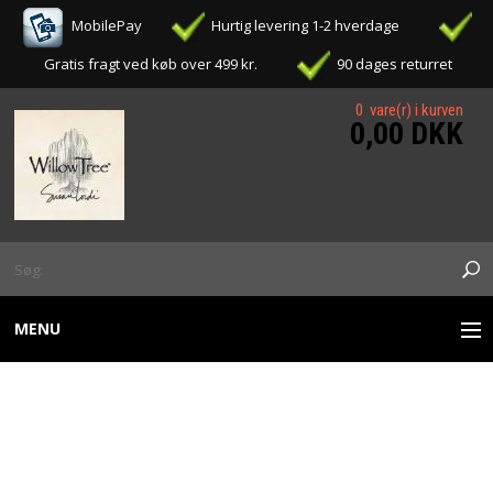
MobilePay
Hurtig levering 1-2 hverdage
Gratis fragt ved køb over 499 kr.
90 dages returret
0 vare(r) i kurven
0,00 DKK
MENU
WILLOW TREE FIGURER
OPHÆNG / ORNAMENTS