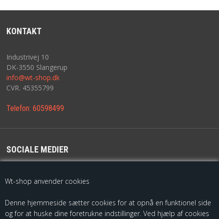
KRYBBESPIL
DYREFIGURER
KONTAKT
TILBEHØR
Industrivej 10
DK-3550 Slangerup
info@wt-shop.dk
FORSIDE
CVR. 45355799
BESTIL
Telefon:
60598499
NYHEDER
SOCIALE MEDIER
TILBUD
For de seneste opdateringer følg os på
Wt-shop anvender cookies
VILKÅR
Denne hjemmeside sætter cookies for at opnå en funktionel side
PROFIL
og for at huske dine foretrukne indstillinger. Ved hjælp af cookies